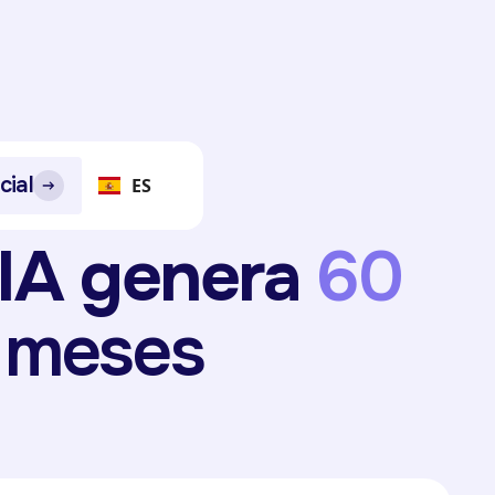
cial
ES
 IA genera
60
 meses