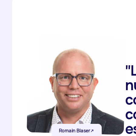
"
n
c
c
e
Romain Blaser