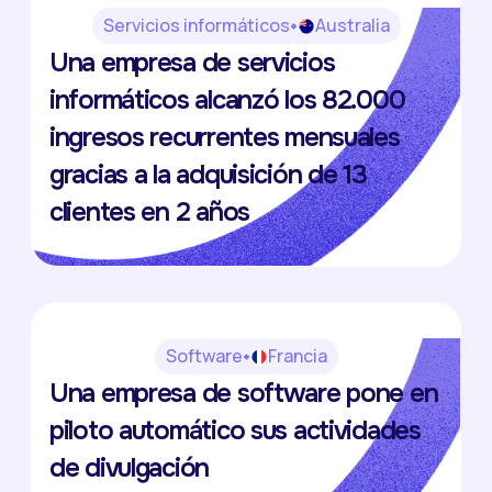
Servicios informáticos
Australia
The Virtual IT Department
Una empresa de servicios
Anna Furlong
informáticos alcanzó los 82.000
ingresos recurrentes mensuales
gracias a la adquisición de 13
clientes en 2 años
Software
Francia
Tilkal
Una empresa de software pone en
Perrine Delobelle
piloto automático sus actividades
de divulgación