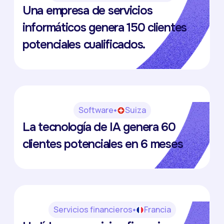
IKON
Una empresa de servicios
Enrico Degrassi
informáticos genera 150 clientes
potenciales cualificados.
Software
Suiza
Haidi
La tecnología de IA genera 60
Romain Blaser
clientes potenciales en 6 meses
Servicios financieros
Francia
Olifan Group