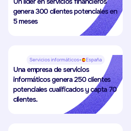
Un líder en servicios financieros
Jean-Dominique Pago
genera 300 clientes potenciales en
5 meses
Servicios informáticos
España
Nubosoft
Una empresa de servicios
Gonzalo Sainz Trapaga Fernández
informáticos genera 250 clientes
potenciales cualificados y capta 70
clientes.